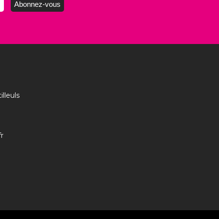
illeuls
r