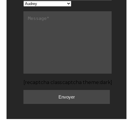
[recaptcha class:captcha theme:dark]