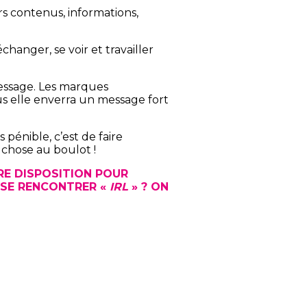
rs contenus, informations,
hanger, se voir et travailler
 message. Les marques
us elle enverra un message fort
énible, c’est de faire
 chose au boulot !
E DISPOSITION POUR
 SE RENCONTRER «
IRL
» ? ON