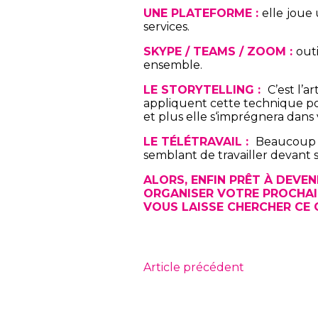
UNE PLATEFORME :
elle
joue 
services.
SKYPE / TEAMS / ZOOM :
outi
ensemble.
LE STORYTELLING :
C’est l’a
appliquent cette technique pou
et plus elle s‘imprégnera dans
LE TÉLÉTRAVAIL :
Beaucoup d
semblant de travailler devant s
ALORS, ENFIN PRÊT À DEVEN
ORGANISER VOTRE PROCHAIN
VOUS LAISSE CHERCHER CE Q
Article précédent